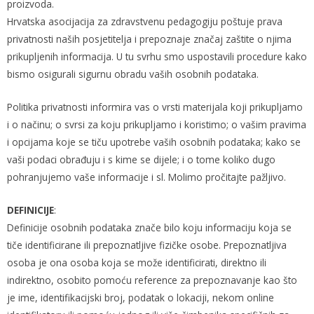
proizvoda.
Hrvatska asocijacija za zdravstvenu pedagogiju poštuje prava
privatnosti naših posjetitelja i prepoznaje značaj zaštite o njima
prikupljenih informacija. U tu svrhu smo uspostavili procedure kako
bismo osigurali sigurnu obradu vaših osobnih podataka.
Politika privatnosti informira vas o vrsti materijala koji prikupljamo
i o načinu; o svrsi za koju prikupljamo i koristimo; o vašim pravima
i opcijama koje se tiču upotrebe vaših osobnih podataka; kako se
vaši podaci obrađuju i s kime se dijele; i o tome koliko dugo
pohranjujemo vaše informacije i sl. Molimo pročitajte pažljivo.
DEFINICIJE
:
Definicije osobnih podataka znače bilo koju informaciju koja se
tiče identificirane ili prepoznatljive fizičke osobe. Prepoznatljiva
osoba je ona osoba koja se može identificirati, direktno ili
indirektno, osobito pomoću reference za prepoznavanje kao što
je ime, identifikacijski broj, podatak o lokaciji, nekom online