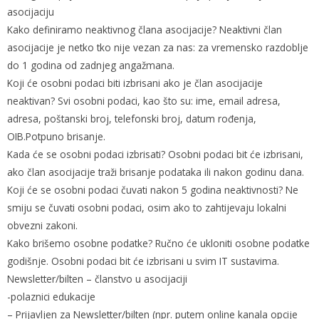
asocijaciju
Kako definiramo neaktivnog člana asocijacije? Neaktivni član
asocijacije je netko tko nije vezan za nas: za vremensko razdoblje
do 1 godina od zadnjeg angažmana.
Koji će osobni podaci biti izbrisani ako je član asocijacije
neaktivan? Svi osobni podaci, kao što su: ime, email adresa,
adresa, poštanski broj, telefonski broj, datum rođenja,
OIB.Potpuno brisanje.
Kada će se osobni podaci izbrisati? Osobni podaci bit će izbrisani,
ako član asocijacije traži brisanje podataka ili nakon godinu dana.
Koji će se osobni podaci čuvati nakon 5 godina neaktivnosti? Ne
smiju se čuvati osobni podaci, osim ako to zahtijevaju lokalni
obvezni zakoni.
Kako brišemo osobne podatke? Ručno će ukloniti osobne podatke
godišnje. Osobni podaci bit će izbrisani u svim IT sustavima.
Newsletter/bilten – članstvo u asocijaciji
-polaznici edukacije
– Prijavljen za Newsletter/bilten (npr. putem online kanala opcije