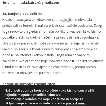
Email: an.nada.kaiser@gmail.com
13. Izmjene ove politike
Hrvatska asocijacia za zdravstvenu pedagogiju se obvezala
pridržavati se temeljnih načela privatnosti i zaštite podataka. Zbog
toga redovito pregledavamo našu politiku privatnosti kako bismo
podatke pratili i uskladili s načelima privatnosti i zaštiti podataka.
Ova politika privatnosti može se s vremena na vrijeme mijenjati
kako bi se zadržala korak s novim razvojem i prilikama koje se
odnose na internet i kakobi ostala usaglašena sa važećim
zakonima. Sve promjene koje možemo načiniti u politici privatnosti
u budućnosti bit će objavljene na ovoj stranici i, prema potrebi,
možete biti obaviješteni putem e-pošte.
Zadnje ažuriranje: travanj 2020.
Naša web stranica koristi kolačiće kako bismo vam pružili
najbolje moguće korisničko iskustvo.
Informacije o kolačićima koje koristimo ili opcije za
isključivanje kolačića možete pronaći u
postavkama
.
Copyright © 2026
Hrvatska asocijacija za zdravstvenu