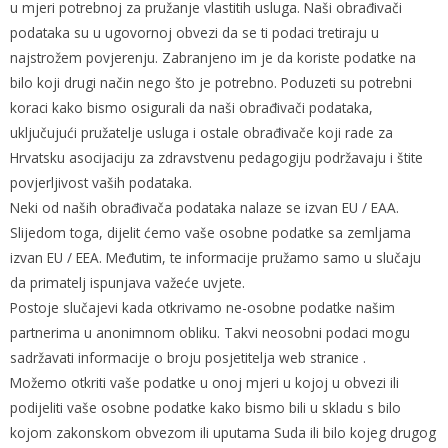
u mjeri potrebnoj za pružanje vlastitih usluga. Naši obrađivači
podataka su u ugovornoj obvezi da se ti podaci tretiraju u
najstrožem povjerenju. Zabranjeno im je da koriste podatke na
bilo koji drugi način nego što je potrebno. Poduzeti su potrebni
koraci kako bismo osigurali da naši obrađivači podataka,
uključujući pružatelje usluga i ostale obrađivače koji rade za
Hrvatsku asocijaciju za zdravstvenu pedagogiju podržavaju i štite
povjerljivost vaših podataka.
Neki od naših obrađivača podataka nalaze se izvan EU / EAA.
Slijedom toga, dijelit ćemo vaše osobne podatke sa zemljama
izvan EU / EEA. Međutim, te informacije pružamo samo u slučaju
da primatelj ispunjava važeće uvjete.
Postoje slučajevi kada otkrivamo ne-osobne podatke našim
partnerima u anonimnom obliku. Takvi neosobni podaci mogu
sadržavati informacije o broju posjetitelja web stranice .
Možemo otkriti vaše podatke u onoj mjeri u kojoj u obvezi ili
podijeliti vaše osobne podatke kako bismo bili u skladu s bilo
kojom zakonskom obvezom ili uputama Suda ili bilo kojeg drugog