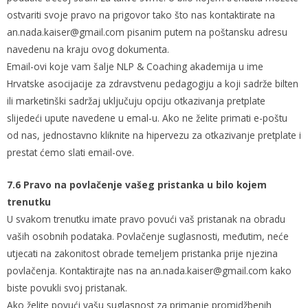
ostvariti svoje pravo na prigovor tako što nas kontaktirate na
an.nada.kaiser@gmail.com pisanim putem na poštansku adresu
navedenu na kraju ovog dokumenta.
Email-ovi koje vam šalje NLP & Coaching akademija u ime
Hrvatske asocijacije za zdravstvenu pedagogiju a koji sadrže bilten
ili marketinški sadržaj uključuju opciju otkazivanja pretplate
slijedeći upute navedene u emal-u. Ako ne želite primati e-poštu
od nas, jednostavno kliknite na hipervezu za otkazivanje pretplate i
prestat ćemo slati email-ove.
7.6 Pravo na povlačenje vašeg pristanka u bilo kojem
trenutku
U svakom trenutku imate pravo povući vaš pristanak na obradu
vaših osobnih podataka. Povlačenje suglasnosti, međutim, neće
utjecati na zakonitost obrade temeljem pristanka prije njezina
povlačenja. Kontaktirajte nas na an.nada.kaiser@gmail.com kako
biste povukli svoj pristanak.
Ako želite povući vašu suglasnost za primanje promidžbenih