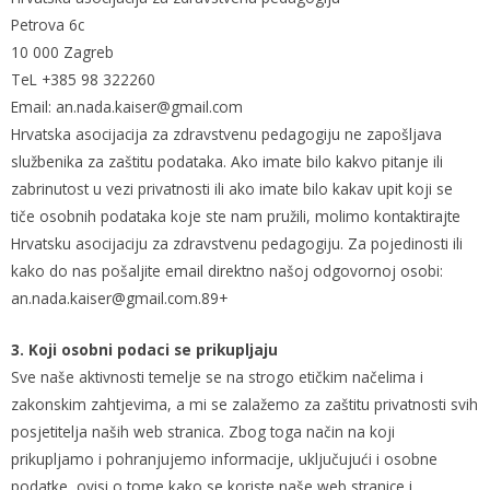
Petrova 6c
10 000 Zagreb
TeL +385 98 322260
Email: an.nada.kaiser@gmail.com
Hrvatska asocijacija za zdravstvenu pedagogiju ne zapošljava
službenika za zaštitu podataka. Ako imate bilo kakvo pitanje ili
zabrinutost u vezi privatnosti ili ako imate bilo kakav upit koji se
tiče osobnih podataka koje ste nam pružili, molimo kontaktirajte
Hrvatsku asocijaciju za zdravstvenu pedagogiju. Za pojedinosti ili
kako do nas pošaljite email direktno našoj odgovornoj osobi:
an.nada.kaiser@gmail.com.89+
3. Koji osobni podaci se prikupljaju
Sve naše aktivnosti temelje se na strogo etičkim načelima i
zakonskim zahtjevima, a mi se zalažemo za zaštitu privatnosti svih
posjetitelja naših web stranica. Zbog toga način na koji
prikupljamo i pohranjujemo informacije, uključujući i osobne
podatke, ovisi o tome kako se koriste naše web stranice i