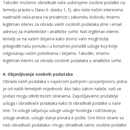
Također možemo obrađivati vaše uobičajene osobne podatke na
temelju pravila u članu 6. stavku 1, f), ako niste našim interesima
nadmašili vaša prava na privatnost i zakonsku slobodu. Imamo
legitiman interes za obradu vaših osobnih podataka (ime i email
adresa) za marketinške i analitičke svrhe. Naš legitiman interes
temelji se na vašim željama kako bismo vam mogli bolje
prilagoditi našu ponudu i u konačnici ponuditi usluge koji bolje
odgovaraju vašim potrebama i željama. Također, imamo
legitiman interes za obradu osobnih podataka u analitičke svrhe.
6. Objavljivanje osobnih podataka
Obrada vaših podataka s najvećom pažnjom i povjerljivošću jedna
je od naših temeljnih vrijednosti. Ako tako zakon nalaže, vaši se
podaci mogu otkriti trećim stranama. Zapošljavamo pružatelje
usluga i obrađivače podataka kako bi obrađivali podatke u naše
ime. Te usluge uključuju usluge usluge hostinga i održavanja,
usluge analize, usluge slanja poruka e-pošte. Ove treće strane su
naši obrađivači podataka i mogu obrađivati samo osobne podatke