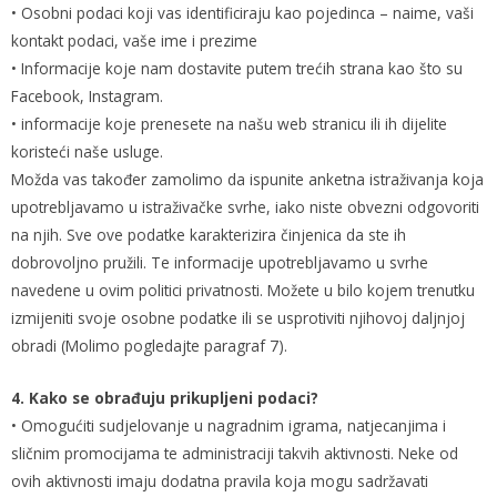
• Osobni podaci koji vas identificiraju kao pojedinca – naime, vaši
kontakt podaci, vaše ime i prezime
• Informacije koje nam dostavite putem trećih strana kao što su
Facebook, Instagram.
• informacije koje prenesete na našu web stranicu ili ih dijelite
koristeći naše usluge.
Možda vas također zamolimo da ispunite anketna istraživanja koja
upotrebljavamo u istraživačke svrhe, iako niste obvezni odgovoriti
na njih. Sve ove podatke karakterizira činjenica da ste ih
dobrovoljno pružili. Te informacije upotrebljavamo u svrhe
navedene u ovim politici privatnosti. Možete u bilo kojem trenutku
izmijeniti svoje osobne podatke ili se usprotiviti njihovoj daljnjoj
obradi (Molimo pogledajte paragraf 7).
4. Kako se obrađuju prikupljeni podaci?
• Omogućiti sudjelovanje u nagradnim igrama, natjecanjima i
sličnim promocijama te administraciji takvih aktivnosti. Neke od
ovih aktivnosti imaju dodatna pravila koja mogu sadržavati