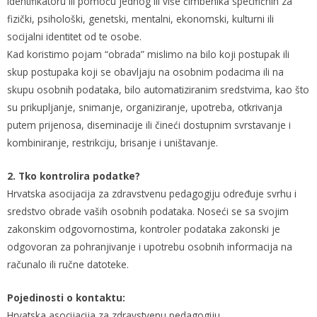
identifikatoru ili pomoću jednog ili više čimbenika specifičnih za
fizički, psihološki, genetski, mentalni, ekonomski, kulturni ili
socijalni identitet od te osobe.
Kad koristimo pojam “obrada” mislimo na bilo koji postupak ili
skup postupaka koji se obavljaju na osobnim podacima ili na
skupu osobnih podataka, bilo automatiziranim sredstvima, kao što
su prikupljanje, snimanje, organiziranje, upotreba, otkrivanja
putem prijenosa, diseminacije ili čineći dostupnim svrstavanje i
kombiniranje, restrikciju, brisanje i uništavanje.
2. Tko kontrolira podatke?
Hrvatska asocijacija za zdravstvenu pedagogiju određuje svrhu i
sredstvo obrade vaših osobnih podataka. Noseći se sa svojim
zakonskim odgovornostima, kontroler podataka zakonski je
odgovoran za pohranjivanje i upotrebu osobnih informacija na
računalo ili ručne datoteke.
Pojedinosti o kontaktu:
Hrvatska asocijacija za zdravstvenu pedagogiju