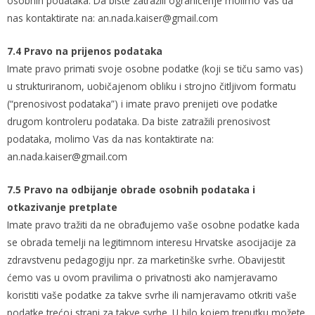
osobnih podataka. Da biste zatražili ograničenje molimo Vas da
nas kontaktirate na: an.nada.kaiser@gmail.com
7.4 Pravo na prijenos podataka
Imate pravo primati svoje osobne podatke (koji se tiču samo vas)
u strukturiranom, uobičajenom obliku i strojno čitljivom formatu
(“prenosivost podataka”) i imate pravo prenijeti ove podatke
drugom kontroleru podataka. Da biste zatražili prenosivost
podataka, molimo Vas da nas kontaktirate na:
an.nada.kaiser@gmail.com
7.5 Pravo na odbijanje obrade osobnih podataka i
otkazivanje pretplate
Imate pravo tražiti da ne obrađujemo vaše osobne podatke kada
se obrada temelji na legitimnom interesu Hrvatske asocijacije za
zdravstvenu pedagogiju npr. za marketinške svrhe. Obavijestit
ćemo vas u ovom pravilima o privatnosti ako namjeravamo
koristiti vaše podatke za takve svrhe ili namjeravamo otkriti vaše
podatke trećoj strani za takve svrhe. U bilo kojem trenutku možete