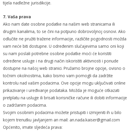
tijela nadležne jurisdikcije.
7. Vaša prava
Ako nam date osobne podatke na našim web stranicama ili
drugim kanalima, to se čini na potpuno dobrovoljnoj osnovi. Ako
odlučite ne pružiti tražene informacije, različite pogodnosti možda
vam neće biti dostupne. U određenim slučajevima samo oni koji
su nam poslali potrebne osobne podatke moći će koristiti
određene usluge i na drugi način iskoristiti aktivnosti i ponude
dostupne na našoj web stranici. Pružamo brojne opcije, ovisno o
točnim okolnostima, kako bismo vam pomogli da zadržite
kontrolu nad vašim podacima. Ove opcije mogu uključivati online
prikazivanje i uređivanje podataka. Možda je moguće otkazati
pretplatu na usluge ili brisati korisničke račune ili dobiti informacije
o zadržanim podacima.
Svojim osobnim podacima možete pristupiti i izmijeniti ih u bilo
kojem trenutku javljanjem an mail: an.nada.kaiser@gmail.com
Općenito, imate sljedeća prava: